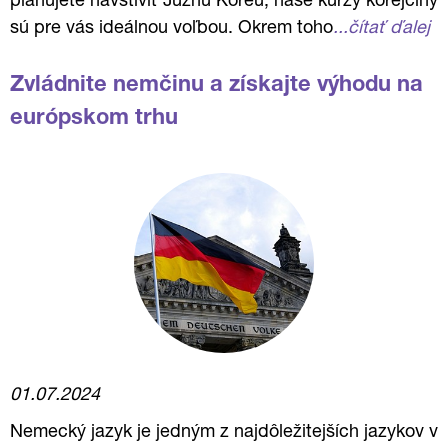
plánujete navštíviť Južnú Kóreu, naše kurzy kórejčiny
sú pre vás ideálnou voľbou. Okrem toho
...čítať ďalej
Zvládnite nemčinu a získajte výhodu na
európskom trhu
01.07.2024
Nemecký jazyk je jedným z najdôležitejších jazykov v