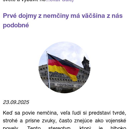
svete a vybaviť ho
...čítať ďalej
Prvé dojmy z nemčiny má väčšina z nás
podobné
23.09.2025
Keď sa povie nemčina, veľa ľudí si predstaví tvrdé,
strohé a prísne zvuky, často znejúce ako vojenské