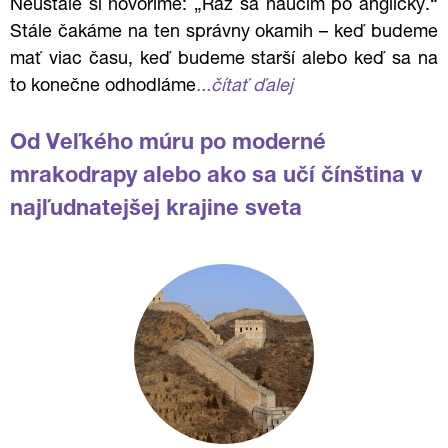
Neustále si hovoríme: „Raz sa naučím po anglicky.“
Stále čakáme na ten správny okamih – keď budeme
mať viac času, keď budeme starší alebo keď sa na
to konečne odhodláme
...čítať ďalej
Od Veľkého múru po moderné
mrakodrapy alebo ako sa učí čínština v
najľudnatejšej krajine sveta