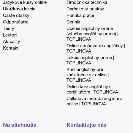
Jazykové kurzy online
Tlmočnícka technika
Ukážková lekcia
Darčekový poukaz
Časté otázky
Ponuka práce
Odporúčania
Cenník
Testy
Učenie angličtiny online
(výučba angličtiny online) |
Lektori
TOPLINGVA
Aktuality
Online doučovanie angličtiny |
Kontakt
TOPLINGVA
Lekcie angličtiny online |
TOPLINGVA
Kurz angličtiny pre
začiatočníkov online |
TOPLINGVA
Online kurz angličtiny s
certifikátom | TOPLINGVA
Callanova metóda angličtina
online | TOPLINGVA
Na stiahnutie
Kontaktujte nás