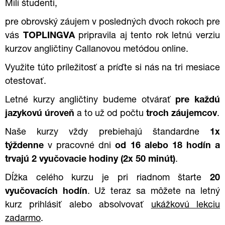
Milí študenti,
pre obrovský záujem v posledných dvoch rokoch pre
vás
TOPLINGVA
pripravila aj tento rok letnú verziu
kurzov angličtiny Callanovou metódou online.
Využite túto príležitosť a príďte si nás na tri mesiace
otestovať.
Letné kurzy angličtiny budeme otvárať
pre každú
jazykovú úroveň
a to už od počtu
troch záujemcov
.
Naše kurzy vždy prebiehajú štandardne
1x
týždenne
v pracovné dni
od 16 alebo 18 hodín a
trvajú 2 vyučovacie hodiny (2x 50 minút)
.
Dĺžka celého kurzu je pri riadnom štarte
20
vyučovacích hodín
. Už teraz sa môžete na letný
kurz prihlásiť alebo absolvovať
ukážkovú lekciu
zadarmo
.