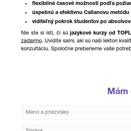
flexibilné časové možnosti podľa požia
úspešnú a efektívnu Callanovu metódu 
viditeľný pokrok študentov po absolvov
Nie ste si istí, či sú
jazykové kurzy od TOP
zadarmo
. Uvidíte sami, akí sú naši lektori kv
konzultáciu. Spoločne preberieme vaše potreb
Mám 