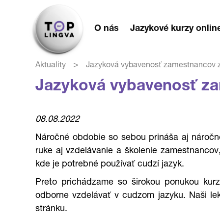
O nás
Jazykové kurzy onlin
>
Aktuality
Jazyková vybavenosť zamestnancov zv
Jazyková vybavenosť zam
08.08.2022
Náročné obdobie so sebou prináša aj náročn
ruke aj vzdelávanie a školenie zamestnancov,
kde je potrebné používať cudzí jazyk.
Preto prichádzame so širokou ponukou ku
odborne vzdelávať v cudzom jazyku. Naši lekt
stránku.