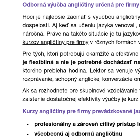
Odborná výučba angličtiny určená pre firm
Hoci je najlepšie začínať s výučbou angličti
dospelosti. Aj keď sa učeniu jazyka venovali
náročná. Práve na takéto situácie je tu jaz
kurzov angličtiny pre firmy
v rôznych formách 
Pre tých, ktorí potrebujú okamžité a efektívn
je flexibilná a nie je potrebné dochádzať 
ktorého prebieha hodina. Lektor sa venuje v
rozprávanie, schopný anglickej konverzácie o
Ak sa rozhodnete pre skupinové vzdelávanie 
zaistenie dostatočnej efektivity výučby je ku
Kurzy angličtiny pre firmy prevádzkované 
profesionálny a zároveň citlivý prístup 
všeobecnú aj odbornú angličtinu