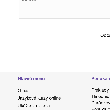
Odos
Hlavné menu
Ponúka
Preklady
O nás
Tlmočníc
Jazykové kurzy online
Darčekov
Ukážková lekcia
Ponuka p