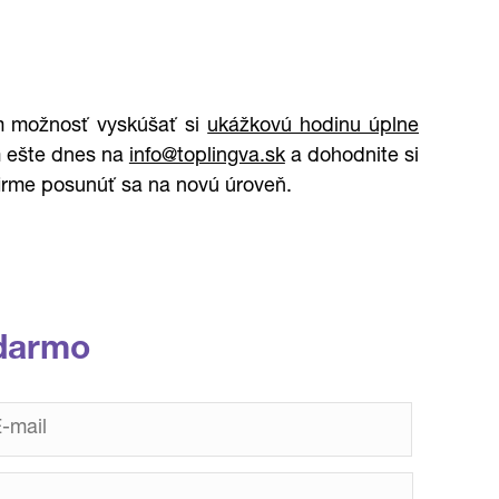
 možnosť vyskúšať si
ukážkovú hodinu úplne
 ešte dnes na
info@toplingva.sk
a dohodnite si
firme posunúť sa na novú úroveň.
darmo