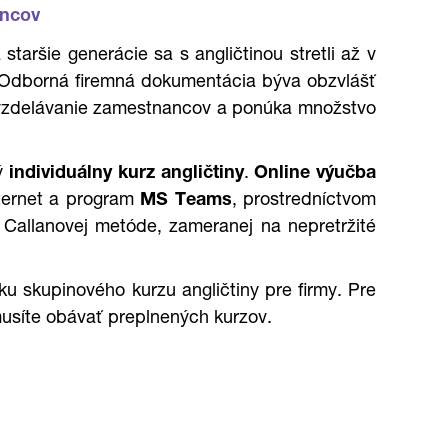
ancov
taršie generácie sa s angličtinou stretli až v
e. Odborná firemná dokumentácia býva obzvlášť
é vzdelávanie zamestnancov a ponúka množstvo
ný
individuálny kurz angličtiny
.
Online výučba
ternet a program
MS Teams
, prostredníctvom
 Callanovej metóde, zameranej na nepretržité
 skupinového kurzu angličtiny pre firmy. Pre
musíte obávať preplnených kurzov.