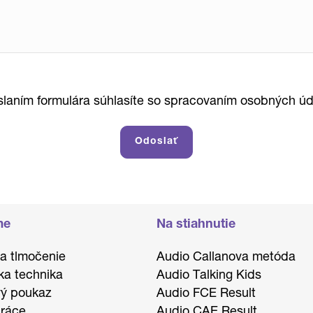
laním formulára súhlasíte so spracovaním osobných úd
me
Na stiahnutie
 a tlmočenie
Audio Callanova metóda
ka technika
Audio Talking Kids
ý poukaz
Audio FCE Result
ráce
Audio CAE Result