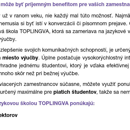
y môže byť príjemným benefitom pre vašich zamestn
ny už v ranom veku, nie každý mal túto možnosť.
Najmä s
, nemusia si byť istí v konverzácii či písomnom prejav
yková škola TOPLINGVA, ktorá sa zameriava na jazykov
výučby.
e zlepšenie svojich komunikačných schopností, je urče
na miesto výučby
. Úplne postačuje vysokorýchlostný in
ýhradne jednému študentovi, ktorý je vďaka efektívnej
mnoho skôr než pri bežnej výučbe.
viacerých zamestnancov súčasne, môžete využiť ponuku
rz určený maximálne pre
piatich študentov
, takže sa ne
jazykovou školou TOPLINGVA ponúkajú:
lektorov