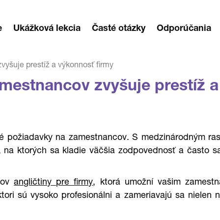
e
Ukážková lekcia
Časté otázky
Odporúčania
yšuje prestíž a výkonnosť firmy
estnancov zvyšuje prestíž a
é požiadavky na zamestnancov. S medzinárodným rast
 na ktorých sa kladie väčšia zodpovednosť a často sa
rzov
angličtiny pre firmy
, ktorá umožní vašim zamest
ori sú vysoko profesionálni a zameriavajú sa nielen n