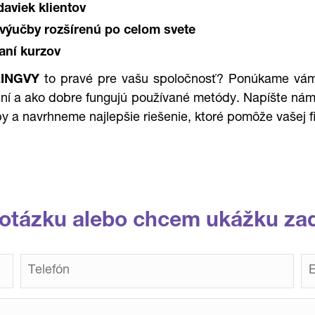
daviek klientov
výučby rozšírenú po celom svete
aní kurzov
LINGVY
to pravé pre vašu spoločnosť? Ponúkame vám
alitní a ako dobre fungujú používané metódy.
Napíšte nám
y a navrhneme najlepšie riešenie, ktoré pomôže vašej 
otázku alebo chcem ukážku za