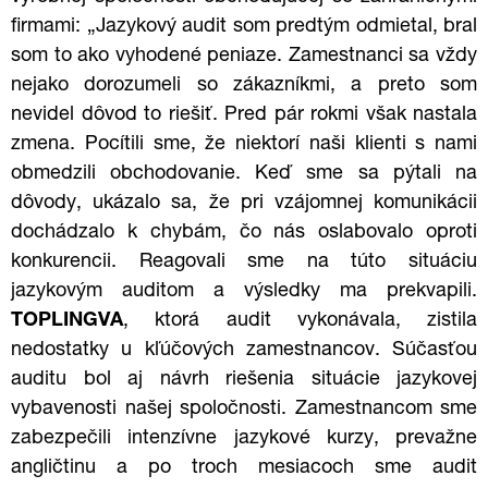
firmami: „Jazykový audit som predtým odmietal, bral
som to ako vyhodené peniaze. Zamestnanci sa vždy
nejako dorozumeli so zákazníkmi, a preto som
nevidel dôvod to riešiť. Pred pár rokmi však nastala
zmena. Pocítili sme, že niektorí naši klienti s nami
obmedzili obchodovanie. Keď sme sa pýtali na
dôvody, ukázalo sa, že pri vzájomnej komunikácii
dochádzalo k chybám, čo nás oslabovalo oproti
konkurencii. Reagovali sme na túto situáciu
jazykovým auditom a výsledky ma prekvapili.
TOPLINGVA
, ktorá audit vykonávala, zistila
nedostatky u kľúčových zamestnancov. Súčasťou
auditu bol aj návrh riešenia situácie jazykovej
vybavenosti našej spoločnosti.
Zamestnancom sme
zabezpečili intenzívne jazykové kurzy, prevažne
angličtinu a po troch mesiacoch sme audit