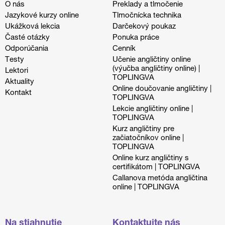
O nás
Preklady a tlmočenie
Jazykové kurzy online
Tlmočnícka technika
Ukážková lekcia
Darčekový poukaz
Časté otázky
Ponuka práce
Odporúčania
Cenník
Testy
Učenie angličtiny online
(výučba angličtiny online) |
Lektori
TOPLINGVA
Aktuality
Online doučovanie angličtiny |
Kontakt
TOPLINGVA
Lekcie angličtiny online |
TOPLINGVA
Kurz angličtiny pre
začiatočníkov online |
TOPLINGVA
Online kurz angličtiny s
certifikátom | TOPLINGVA
Callanova metóda angličtina
online | TOPLINGVA
Na stiahnutie
Kontaktujte nás