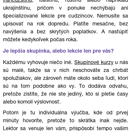
francúzštinu
, italštinu, ruštinu alebo napríklad
ukrajinštinu, pričom v ponuke nechýbajú ani
špecializované lekcie pre cudzincov. Nemusíte sa
upisovať na rok dopredu. Platíte mesačne, bez
navýšenia a bez skrytých poplatkov. A nastúpiť
môžete kedykoľvek počas roka.
Je lepšia skupinka, alebo lekcie len pre vás?
Každému vyhovuje niečo iné.
Skupinové kurzy
u nás
sú malé, takže sa v nich neschováte za chrbát
spolužiakov, ale zároveň máte okolo seba ľudí, ktorí
sú na tom podobne ako vy. To dodáva odvahu,
pretože zistíte, že nie ste jediný, kto si pletie časy
alebo komolí výslovnosť.
Potom je tu individuálna výučba, kde od prvej
minúty hovoríte, pretože to skrátka inak nejde.
Lektor sa venuje len vám, prispôsobí tempo vašim