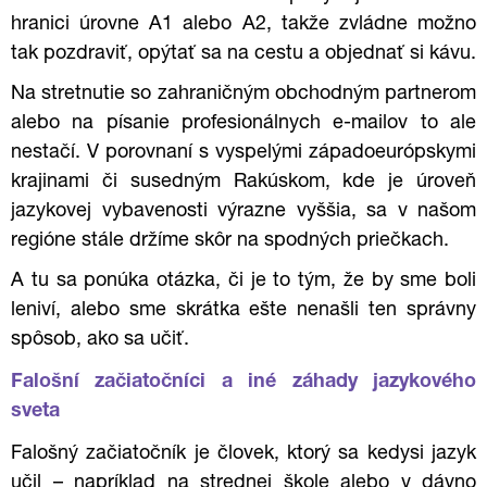
hranici úrovne A1 alebo A2, takže zvládne možno
tak pozdraviť, opýtať sa na cestu a objednať si kávu.
Na stretnutie so zahraničným obchodným partnerom
alebo na písanie profesionálnych e-mailov to ale
nestačí. V porovnaní s vyspelými západoeurópskymi
krajinami či susedným Rakúskom, kde je úroveň
jazykovej vybavenosti výrazne vyššia, sa v našom
regióne stále držíme skôr na spodných priečkach.
A tu sa ponúka otázka, či je to tým, že by sme boli
leniví, alebo sme skrátka ešte nenašli ten správny
spôsob, ako sa učiť.
Falošní začiatočníci a iné záhady jazykového
sveta
Falošný začiatočník je človek, ktorý sa kedysi jazyk
učil – napríklad na strednej škole alebo v dávno