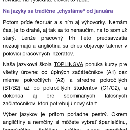
rovnakému výsledku: človek to vzdá.
Na jazyky sa tradične „chystáme“ od januára
Potom príde február a s ním aj výhovorky. Nemám
čas, je to drahé, aj tak sa to nenaučím, na to som už
starý. Lenže pracovný trh tieto predsavzatia
nezaujímajú a
angličtina
sa dnes objavuje takmer v
polovici pracovných inzerátov.
Naša jazyková škola
TOPLINGVA
ponúka kurzy pre
všetky úrovne: od úplných začátečníkov (A1) cez
mierne pokročilých (A2) a stredne pokročilých
(B1/B2) až po pokročilých študentov (C1/C2), a
dokonca aj pre spomínaných falošných
začiatočníkov, ktorí potrebujú nový štart.
Výber jazykov je pritom poriadne pestrý. Okrem
angličtiny a nemčiny si môžete vybrať španielčinu,