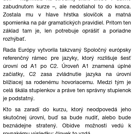
zabudnutom kurze –, ale nedotiahol to do konca.
Zostala mu v hlave hŕstka slovíčok a matná
spomienka na pár gramatických pravidiel. Pritom ten
základ tam je, len potrebuje oprášiť a poriadne
rozhýbať.
Rada Európy vytvorila takzvaný Spoločný európsky
referenčný rámec pre jazyky, ktorý rozlišuje šesť
úrovní od A1 po C2. Úroveň A1 znamená úplné
začiatky, C2 zasa zvládnutie jazyka na úrovni
blížiacej sa rodenému hovoriacemu. Medzi tým je
celá škála stupienkov a práve ten správny stupienok
je podstatný.
Kto sa zaradí do kurzu, ktorý neodpovedá jeho
skutočnej úrovni, buď sa bude nudiť, alebo bude
beznádejne stratený. Obidve možnosti vedú k