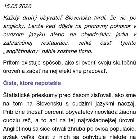
15.05.2026
Každý druhý obyvateľ Slovenska tvrdí, že vie po
anglicky. Lenže keď dôjde na pracovný pohovor v
cudzom jazyku alebo na objednávku jedla v
zahraničnej reštaurácii, veľká časť týchto
„angličtinárov“ náhle zostane ticho.
Pritom existuje spôsob, ako si overiť svoju skutočnú
úroveň a začať na nej efektívne pracovať.
Čísla, ktoré nepotešia
Štatistické prieskumy pred časom zisťovali, ako sme
na tom na Slovensku s cudzími jazykmi naozaj.
Približne tridsať percent obyvateľov neovláda žiadnu
cudziu reč, a to ani na tej najzákladnejšej úrovni.
Angličtinou sa síce chváli zhruba polovica populácie,
avšak veľká časť z nich sa pohybuje niekde na