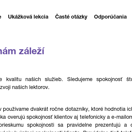
e
Ukážková lekcia
Časté otázky
Odporúčania
nám záleží
 kvalitu našich služieb. Sledujeme spokojnosť št
voji našich lektorov.
v používame dvakrát ročne dotazníky, ktoré hodnotia i
oka overujú spokojnosť klientov aj telefonicky a e-mai
prieskumu spokojnosti sa pravidelne prezentujú a