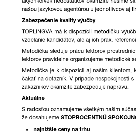
akýchkoľvek nedostatkov okamžite riešime situ
našou jazykovou agentúrou u jednotlivcov aj fi
Zabezpečenie kvality výučby
TOPLINGVA má k dispozícii metodičku výučby,
vzdelanie kandidátov, ale aj ich prax, referen
Metodička sleduje prácu lektorov prostrední
lektorov pravidelne organizujeme metodické se
Metodička je k dispozícii aj našim klientom,
čakať na dotazník. V prípade nespokojnosti s
zákazníkov okamžite zabezpečuje nápravu.
Aktuálne
S radosťou oznamujeme všetkým našim súčasný
že dosahujeme
STOPROCENTNÚ SPOKOJN
najnižšie ceny na trhu