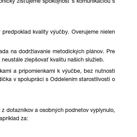
efonicky zisťujeme spokojnosť s komunikáciou s
 predpoklad kvality výučby. Overujeme nielen
iada na dodržiavanie metodických plánov. Pre
neustále zlepšovať kvalitu našich služieb.
ázkami a pripomienkami k výučbe, bez nutnosti
čka v spolupráci s Oddelením starostlivosti o
 z dotazníkov a osobných podnetov vyplynulo,
apríklad za: