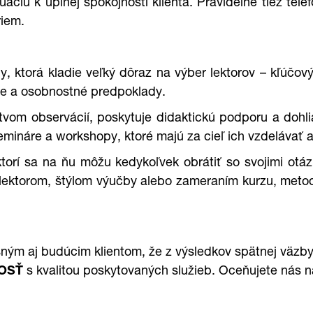
áciu k úplnej spokojnosti klienta. Pravidelne tiež tel
riem.
 ktorá kladie veľký dôraz na výber lektorov – kľúčový
cie a osobnostné predpoklady.
ctvom observácií, poskytuje didaktickú podporu a dohl
mináre a workshopy, ktoré majú za cieľ ich vzdelávať a 
 ktorí sa na ňu môžu kedykoľvek obrátiť so svojimi ot
 lektorom, štýlom výučby alebo zameraním kurzu, metodi
m aj budúcim klientom, že z výsledkov spätnej väzby
OSŤ
s kvalitou poskytovaných služieb. Oceňujete nás n