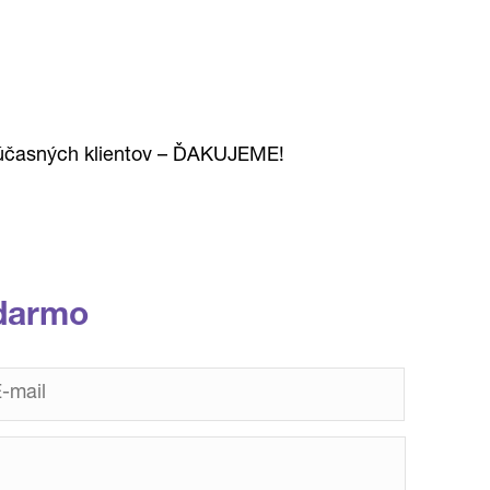
súčasných klientov – ĎAKUJEME!
darmo