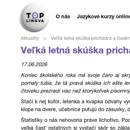
O nás
Jazykové kurzy onlin
>
Aktuality
Veľká letná skúška prichádza a žiade
Veľká letná skúška pric
17.06.2026
Koniec školského roka má svoje čaro aj skry
pomaly tušia, že tá pravá skúška ich ešte l
človeku prezradí viac než ktorýkoľvek písomný
Stačí k nej kufor, letenka a kvapka odvahy v
klope na dvere, učebnice putujú do zásuvky, d
Štatistiky o nás nehovoria práve lichotivo. P
veľká časť ostatných si vystačí skôr so zák