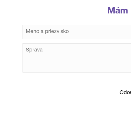
Mám 
Odos