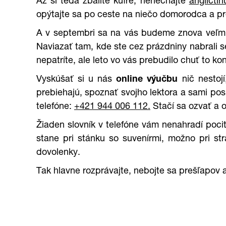
Až si teda zbalíte kufre, nenechajte
angličtin
opýtajte sa po ceste na niečo domorodca a pre
A v septembri sa na vás budeme znova veľmi 
Naviazať tam, kde ste cez prázdniny nabrali s
nepatríte, ale leto vo vás prebudilo chuť to k
Vyskúšať si u nás
online výučbu
nič nestoj
prebiehajú, spoznať svojho lektora a sami pos
telefóne:
+421 944 006 112
.
Stačí sa ozvať a 
Žiaden slovník v telefóne vám nenahradí poc
stane pri stánku so suvenírmi, možno pri st
dovolenky.
Tak hlavne rozprávajte, nebojte sa prešľapov a 