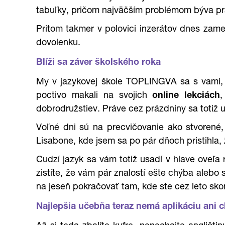
tabuľky, pričom najväčším problémom býva prá
Pritom takmer v polovici inzerátov dnes zame
dovolenku.
Blíži sa záver školského roka
My v jazykovej škole TOPLINGVA sa s vami, mi
poctivo makali na svojich
online lekciách
,
dobrodružstiev. Práve cez prázdniny sa totiž u
Voľné dni sú na precvičovanie ako stvorené
Lisabone, kde jsem sa po pár dňoch pristihla
Cudzí jazyk sa vám totiž usadí v hlave oveľa
zistíte, že vám pár znalostí ešte chýba alebo 
na jeseň pokračovať tam, kde ste cez leto skon
Najlepšia učebňa teraz nemá aplikáciu ani 