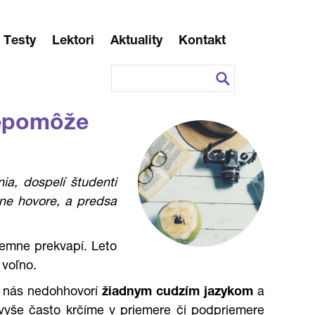
Testy
Lektori
Aktuality
Kontakt
nepomôže
ia, dospelí študenti
ine hovore, a predsa
jemne prekvapí. Leto
 voľno.
 u nás nedohhovorí
žiadnym cudzím jazykom
a
avyše často krčíme v priemere či podpriemere