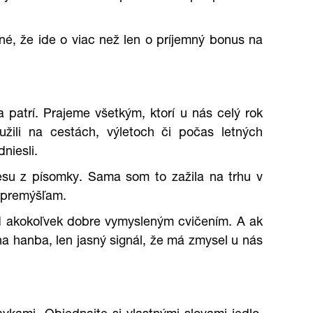
né, že ide o viac než len o príjemný bonus na
 patrí. Prajeme všetkým, ktorí u nás celý rok
žili na cestách, výletoch či počas letných
niesli.
esu z písomky. Sama som to zažila na trhu v
nepremýšľam.
nad akokoľvek dobre vymysleným cvičením. A ak
dna hanba, len jasný signál, že má zmysel u nás