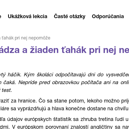
e
Ukážková lekcia
Časté otázky
Odporúčania
n ťahák pri nej nepomôže
hádza a žiaden ťahák pri nej 
tý háčik. Kým školáci odpočítavajú dni do vysvedčen
en čaká. Nepríde pred obrazovkou počítača ani na onl
 test.
yraziť za hranice. Čo sa stane potom, lekoho možno prí
iáre sa vyprázdňujú a hlava konečne dostane na chvíľu
odľa údajov európskych štatistík sa zhruba tretina ľudí
ladmi. V európskom porovnaní znalostí angličtiny sa n