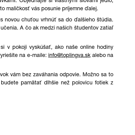
kami. Objednajte si vlastnými slovami jedlo,
to maličkosť vás posunie príjemne ďalej.
s novou chuťou vrhnúť sa do ďalšieho štúdia.
 učenia. A čo ak medzi našich študentov zatiaľ
si v pokoji vyskúšať, ako naše online hodiny
yriešite na e-maile:
info@toplingva.sk
alebo na
tivok vám bez zaváhania odpovie. Možno sa to
 budete pamätať dlhšie než polovicu fotiek z