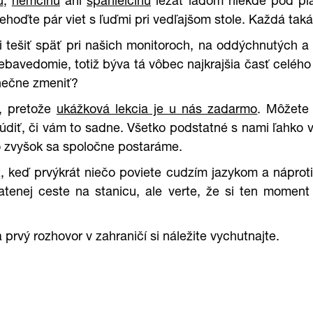
u
,
nemčinu
ani
španielčinu
ležať ladom niekde pod plav
hoďte pár viet s ľuďmi pri vedľajšom stole. Každá taká
tešiť späť pri našich monitoroch, na oddýchnutých a 
ebavedomie, totiž býva tá vôbec najkrajšia časť celého
onečne zmeniť?
í, pretože
ukážková lekcia je u nás zadarmo
. Môžete 
údiť, či vám to sadne. Všetko podstatné s nami ľahko v
o zvyšok sa spoločne postaráme.
it, keď prvýkrát niečo poviete cudzím jazykom a nápro
ratenej ceste na stanicu, ale verte, že si ten moment
prvý rozhovor v zahraničí si náležite vychutnajte.