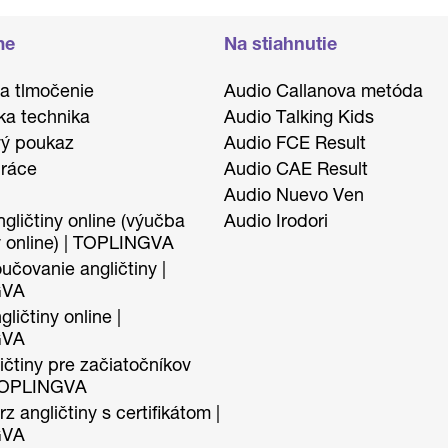
me
Na stiahnutie
 a tlmočenie
Audio Callanova metóda
ka technika
Audio Talking Kids
ý poukaz
Audio FCE Result
ráce
Audio CAE Result
Audio Nuevo Ven
gličtiny online (výučba
Audio Irodori
y online) | TOPLINGVA
učovanie angličtiny |
GVA
ličtiny online |
GVA
ičtiny pre začiatočníkov
 TOPLINGVA
z angličtiny s certifikátom |
GVA