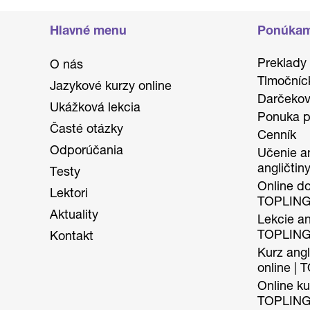
Hlavné menu
Ponúka
Preklady
O nás
Tlmočníc
Jazykové kurzy online
Darčekov
Ukážková lekcia
Ponuka p
Časté otázky
Cenník
Odporúčania
Učenie an
angličtin
Testy
Online do
Lektori
TOPLIN
Aktuality
Lekcie ang
TOPLIN
Kontakt
Kurz angl
online |
Online kur
TOPLIN