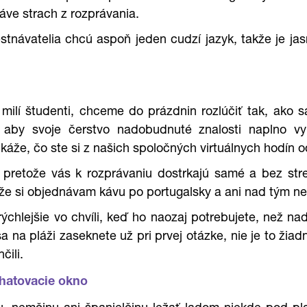
ve strach z rozprávania.
stnávatelia chcú aspoň jeden cudzí jazyk, takže je jas
lí študenti, chceme do prázdnin rozlúčiť tak, ako sa
 aby svoje čerstvo nadobudnuté znalosti naplno vyu
káže, čo ste si z našich spoločných virtuálnych hodín od
, pretože vás k rozprávaniu dostrkajú samé a bez str
, že si objednávam kávu po portugalsky a ani nad tým 
 rýchlejšie vo chvíli, keď ho naozaj potrebujete, než 
sa na pláži zaseknete už pri prvej otázke, nie je to žia
čili.
chatovacie okno