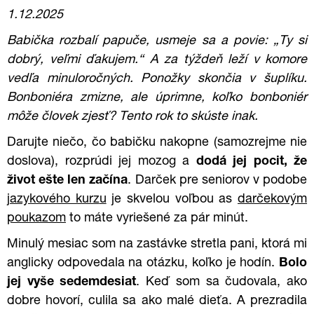
1.12.2025
Babička rozbalí papuče, usmeje sa a povie: „Ty si
dobrý, veľmi ďakujem.“ A za týždeň leží v komore
vedľa minuloročných. Ponožky skončia v šuplíku.
Bonboniéra zmizne, ale úprimne, koľko bonboniér
môže človek zjesť? Tento rok to skúste inak.
Darujte niečo, čo babičku nakopne (samozrejme nie
doslova), rozprúdi jej mozog a
dodá jej pocit, že
život ešte len začína
. Darček pre seniorov v podobe
j
azykového kurz
u
je skvelou voľbou as
darčekovým
poukazom
to máte vyriešené za pár minút.
Minulý mesiac som na zastávke stretla pani, ktorá mi
anglicky odpovedala na otázku, koľko je hodín.
Bolo
jej vyše sedemdesiat
. Keď som sa čudovala, ako
dobre hovorí, culila sa ako malé dieťa. A prezradila