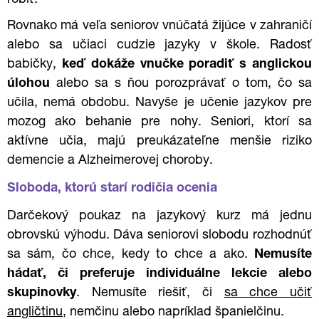
robiť.
Rovnako má veľa seniorov vnúčatá žijúce v zahraničí
alebo sa učiaci cudzie jazyky v škole. Radosť
babičky,
keď dokáže vnučke poradiť s anglickou
úlohou
alebo sa s ňou porozprávať o tom, čo sa
učila, nemá obdobu. Navyše je učenie jazykov pre
mozog ako behanie pre nohy. Seniori, ktorí sa
aktívne učia, majú preukázateľne menšie riziko
demencie a Alzheimerovej choroby.
Sloboda, ktorú starí rodičia ocenia
Darčekový poukaz na jazykový kurz má jednu
obrovskú výhodu. Dáva seniorovi slobodu rozhodnúť
sa sám, čo chce, kedy to chce a ako.
Nemusíte
hádať, či preferuje individuálne lekcie alebo
skupinovky
. Nemusíte riešiť, či
sa chce učiť
angličtinu
, nemčinu alebo napríklad španielčinu.