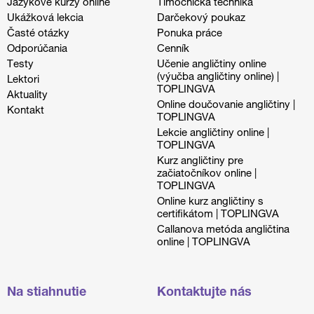
Jazykové kurzy online
Tlmočnícka technika
Ukážková lekcia
Darčekový poukaz
Časté otázky
Ponuka práce
Odporúčania
Cenník
Testy
Učenie angličtiny online
(výučba angličtiny online) |
Lektori
TOPLINGVA
Aktuality
Online doučovanie angličtiny |
Kontakt
TOPLINGVA
Lekcie angličtiny online |
TOPLINGVA
Kurz angličtiny pre
začiatočníkov online |
TOPLINGVA
Online kurz angličtiny s
certifikátom | TOPLINGVA
Callanova metóda angličtina
online | TOPLINGVA
Na stiahnutie
Kontaktujte nás