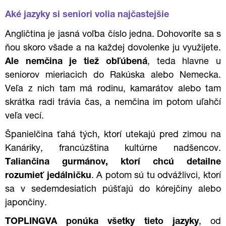
Aké jazyky si seniori volia najčastejšie
Angličtina je jasná voľba číslo jedna. Dohovoríte sa s
ňou skoro všade a na každej dovolenke ju využijete.
Ale nemčina je tiež obľúbená
, teda hlavne u
seniorov mieriacich do Rakúska alebo Nemecka.
Veľa z nich tam má rodinu, kamarátov alebo tam
skrátka radi trávia čas, a nemčina im potom uľahčí
veľa vecí.
Španielčina ťahá tých, ktorí utekajú pred zimou na
Kanáriky, francúzština kultúrne nadšencov.
Taliančina gurmánov, ktorí chcú detailne
rozumieť jedálničku
. A potom sú tu odvážlivci, ktorí
sa v sedemdesiatich púšťajú do kórejčiny alebo
japončiny.
TOPLINGVA ponúka všetky tieto jazyky
, od