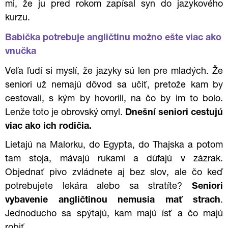
mi, že ju pred rokom zapísal syn do jazykového
kurzu.
Babička potrebuje angličtinu možno ešte viac ako
vnučka
Veľa ľudí si myslí, že jazyky sú len pre mladých. Že
seniori už nemajú dôvod sa učiť, pretože kam by
cestovali, s kým by hovorili, na čo by im to bolo.
Lenže toto je obrovský omyl.
Dnešní seniori cestujú
viac ako ich rodičia.
Lietajú na Malorku, do Egypta, do Thajska a potom
tam stoja, mávajú rukami a dúfajú v zázrak.
Objednať pivo zvládnete aj bez slov, ale čo keď
potrebujete lekára alebo sa stratíte?
Seniori
vybavenie angličtinou
nemusia mať strach
.
Jednoducho sa spýtajú, kam majú ísť a čo majú