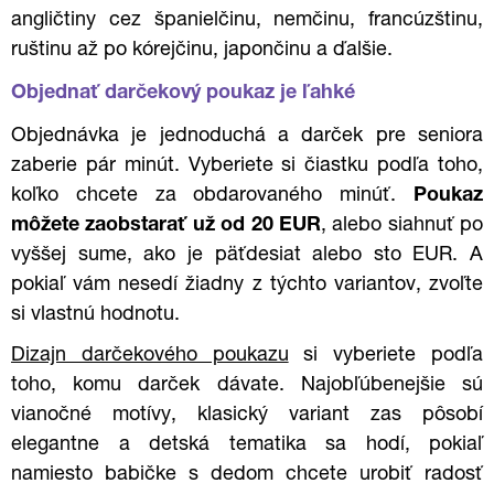
angličtiny cez španielčinu, nemčinu, francúzštinu,
ruštinu až po kórejčinu, japončinu a ďalšie.
Objednať darčekový poukaz je ľahké
Objednávka je jednoduchá a darček pre seniora
zaberie pár minút. Vyberiete si čiastku podľa toho,
koľko chcete za obdarovaného minúť.
Poukaz
môžete zaobstarať už od 20 EUR
, alebo siahnuť po
vyššej sume, ako je päťdesiat alebo sto EUR. A
pokiaľ vám nesedí žiadny z týchto variantov, zvoľte
si vlastnú hodnotu.
Dizajn darčekového poukazu
si vyberiete podľa
toho, komu darček dávate. Najobľúbenejšie sú
vianočné motívy, klasický variant zas pôsobí
elegantne a detská tematika sa hodí, pokiaľ
namiesto babičke s dedom chcete urobiť radosť