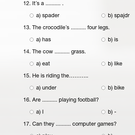
12. It´s a .......... .
a) spader
b) spajdr
13. The crocodile´s .......... four legs.
a) has
b) is
14. The cow .......... grass.
a) eat
b) like
15. He is riding the………..
a) under
b) bike
16. Are .......... playing football?
a) I
b) -
17. Can they .......... computer games?