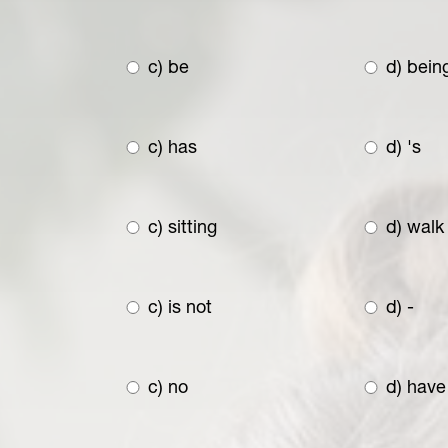
c) be
d) bein
c) has
d) 's
c) sitting
d) walk
c) is not
d) -
c) no
d) have