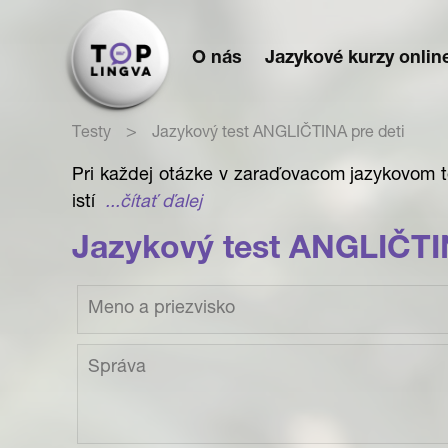
O nás
Jazykové kurzy onlin
>
Testy
Jazykový test ANGLIČTINA pre deti
Pri každej otázke v zaraďovacom jazykovom t
istí
...čítať ďalej
Jazykový test ANGLIČTIN