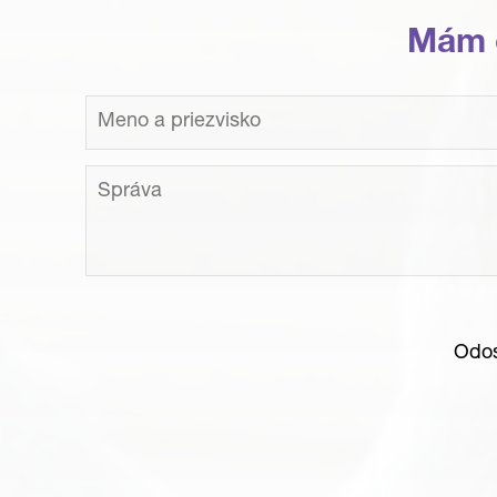
Mám 
Odos