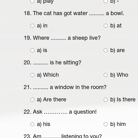
a) play
b) -
18. The cat has got water .......... a bowl.
a) in
b) at
19. Where .......... a sheep live?
a) is
b) are
20. .......... is he sitting?
a) Which
b) Who
21. .......... a window in the room?
a) Are there
b) Is there
22. Ask …………. a question!
a) his
b) him
23. Am ........... listening to you?