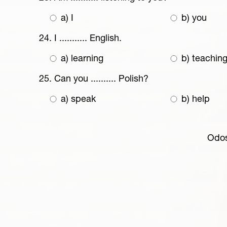
a) I
b) you
24. I ........... English.
a) learning
b) teachin
25. Can you .......... Polish?
a) speak
b) help
Odos