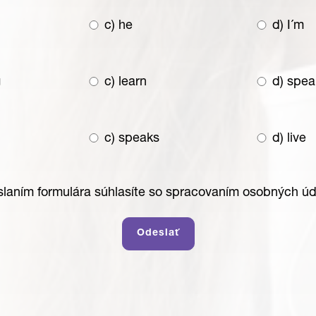
c) he
d) I´m
g
c) learn
d) spea
c) speaks
d) live
laním formulára súhlasíte so spracovaním osobných úd