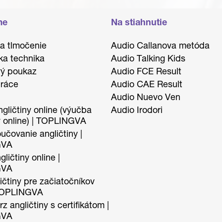
me
Na stiahnutie
 a tlmočenie
Audio Callanova metóda
ka technika
Audio Talking Kids
ý poukaz
Audio FCE Result
ráce
Audio CAE Result
Audio Nuevo Ven
gličtiny online (výučba
Audio Irodori
y online) | TOPLINGVA
učovanie angličtiny |
GVA
ličtiny online |
GVA
ičtiny pre začiatočníkov
 TOPLINGVA
z angličtiny s certifikátom |
GVA