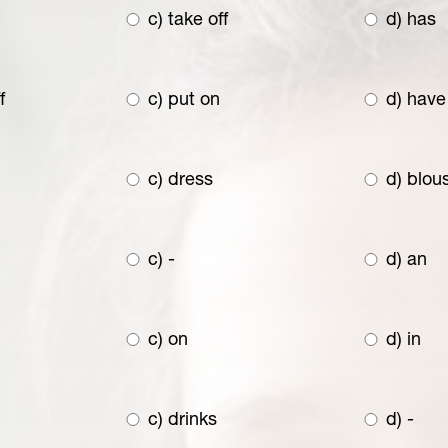
c) take off
d) has
f
c) put on
d) have
c) dress
d) blou
c) -
d) an
c) on
d) in
c) drinks
d) -