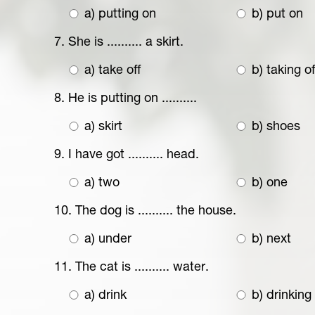
a) putting on
b) put on
7. She is .......... a skirt.
a) take off
b) taking of
8. He is putting on ..........
a) skirt
b) shoes
9. I have got .......... head.
a) two
b) one
10. The dog is .......... the house.
a) under
b) next
11. The cat is .......... water.
a) drink
b) drinking