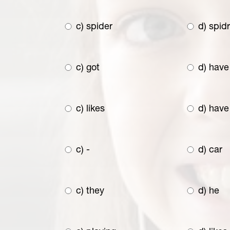
c) spider
d) spid
c) got
d) have
c) likes
d) have
c) -
d) car
c) they
d) he