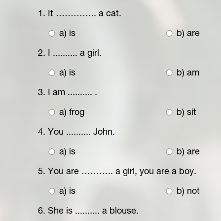
1. It ………….. a cat.
a) is
b) are
2. I .......... a girl.
a) is
b) am
3. I am .......... .
a) frog
b) sit
4. You .......... John.
a) is
b) are
5. You are ……….. a girl, you are a boy.
a) is
b) not
6. She is .......... a blouse.