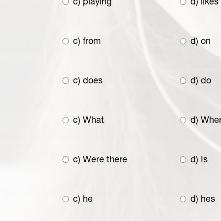
c) playing
d) likes
c) from
d) on
c) does
d) do
c) What
d) Whe
c) Were there
d) Is
c) he
d) hes