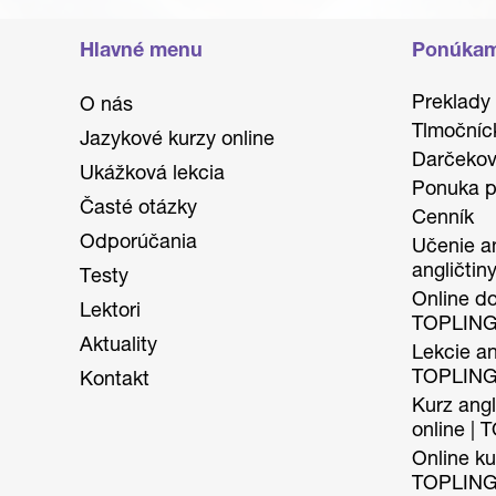
Hlavné menu
Ponúka
Preklady
O nás
Tlmočníc
Jazykové kurzy online
Darčekov
Ukážková lekcia
Ponuka p
Časté otázky
Cenník
Odporúčania
Učenie an
angličtin
Testy
Online do
Lektori
TOPLIN
Aktuality
Lekcie ang
TOPLIN
Kontakt
Kurz angl
online |
Online kur
TOPLIN