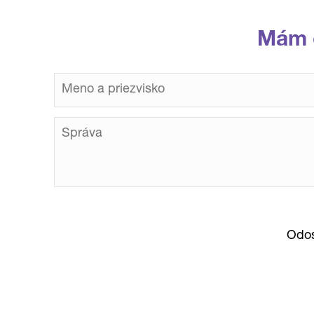
Mám 
Odos