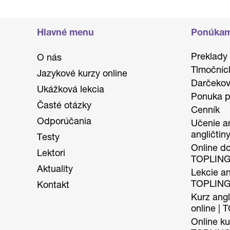
Hlavné menu
Ponúka
Preklady
O nás
Tlmočníc
Jazykové kurzy online
Darčekov
Ukážková lekcia
Ponuka p
Časté otázky
Cenník
Odporúčania
Učenie an
angličtin
Testy
Online do
Lektori
TOPLIN
Aktuality
Lekcie ang
TOPLIN
Kontakt
Kurz angl
online |
Online kur