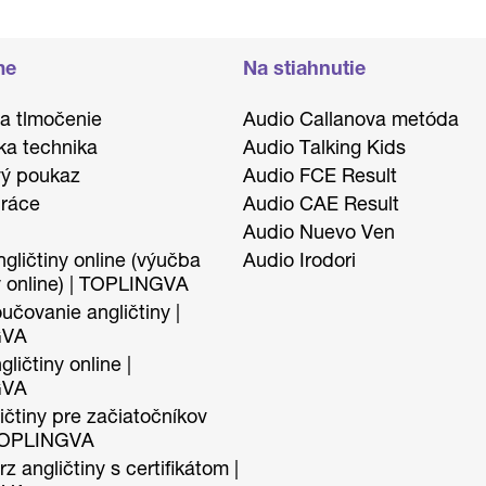
me
Na stiahnutie
 a tlmočenie
Audio Callanova metóda
ka technika
Audio Talking Kids
ý poukaz
Audio FCE Result
ráce
Audio CAE Result
Audio Nuevo Ven
gličtiny online (výučba
Audio Irodori
y online) | TOPLINGVA
učovanie angličtiny |
GVA
ličtiny online |
GVA
ičtiny pre začiatočníkov
 TOPLINGVA
z angličtiny s certifikátom |