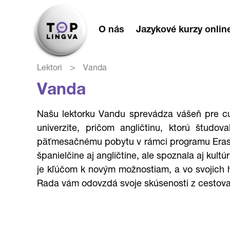
O nás
Jazykové kurzy onlin
>
Lektori
Vanda
Vanda
Našu lektorku Vandu sprevádza vášeň pre cudz
univerzite, pričom angličtinu, ktorú štud
päťmesačnému pobytu v rámci programu Erasmu
španielčine aj angličtine, ale spoznala aj kultú
je kľúčom k novým možnostiam, a vo svojich h
Rada vám odovzdá svoje skúsenosti z cestovania