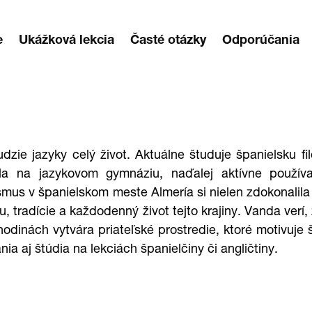
e
Ukážková lekcia
Časté otázky
Odporúčania
ie jazyky celý život. Aktuálne študuje španielsku fil
ovala na jazykovom gymnáziu, naďalej aktívne použí
s v španielskom meste Almería si nielen zdokonalila 
ru, tradície a každodenný život tejto krajiny. Vanda verí
odinách vytvára priateľské prostredie, ktoré motivuje 
 aj štúdia na lekciách španielčiny či angličtiny.