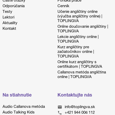
Časté otázky
Ponuka práce
Odporúčania
Cenník
Testy
Učenie angličtiny online
(výučba angličtiny online) |
Lektori
TOPLINGVA
Aktuality
Online doučovanie angličtiny |
Kontakt
TOPLINGVA
Lekcie angličtiny online |
TOPLINGVA
Kurz angličtiny pre
začiatočníkov online |
TOPLINGVA
Online kurz angličtiny s
certifikátom | TOPLINGVA
Callanova metóda angličtina
online | TOPLINGVA
Na stiahnutie
Kontaktujte nás
Audio Callanova metóda
info@toplingva.sk
Audio Talking Kids
+421 944 006 112