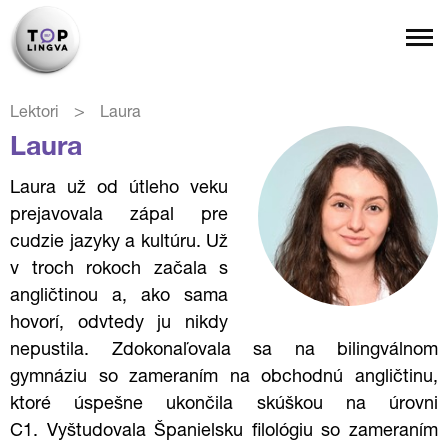
>
Lektori
Laura
Laura
Laura už od útleho veku
prejavovala zápal pre
cudzie jazyky a kultúru. Už
v troch rokoch začala s
angličtinou a, ako sama
hovorí, odvtedy ju nikdy
nepustila. Zdokonaľovala sa na bilingválnom
gymnáziu so zameraním na obchodnú angličtinu,
ktoré úspešne ukončila skúškou na úrovni
C1.
Vyštudovala Španielsku filológiu so zameraním