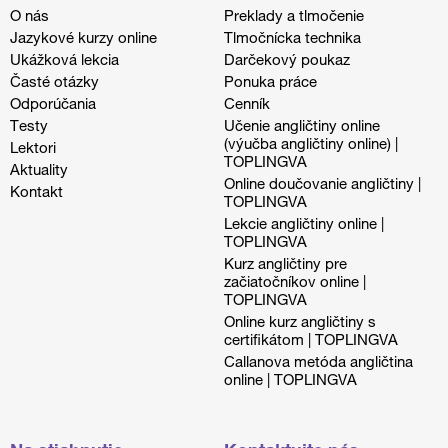
O nás
Preklady a tlmočenie
Jazykové kurzy online
Tlmočnícka technika
Ukážková lekcia
Darčekový poukaz
Časté otázky
Ponuka práce
Odporúčania
Cenník
Testy
Učenie angličtiny online
(výučba angličtiny online) |
Lektori
TOPLINGVA
Aktuality
Online doučovanie angličtiny |
Kontakt
TOPLINGVA
Lekcie angličtiny online |
TOPLINGVA
Kurz angličtiny pre
začiatočníkov online |
TOPLINGVA
Online kurz angličtiny s
certifikátom | TOPLINGVA
Callanova metóda angličtina
online | TOPLINGVA