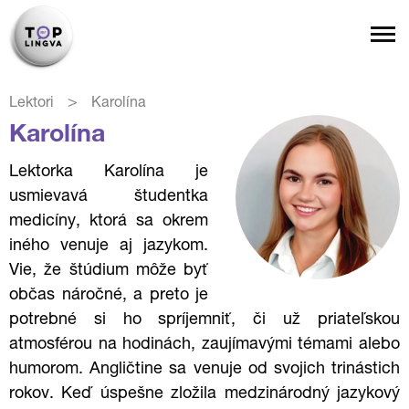
>
Lektori
Karolína
Karolína
Lektorka Karolína je
usmievavá študentka
medicíny, ktorá sa okrem
iného venuje aj jazykom.
Vie, že štúdium môže byť
občas náročné, a preto je
potrebné si ho spríjemniť, či už priateľskou
atmosférou na hodinách, zaujímavými témami alebo
humorom. Angličtine sa venuje od svojich trinástich
rokov. Keď úspešne zložila medzinárodný jazykový