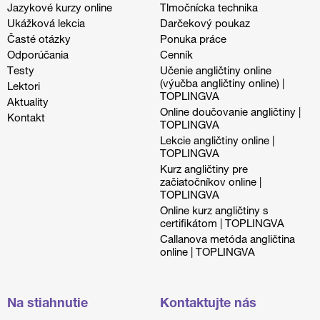
Jazykové kurzy online
Tlmočnícka technika
Ukážková lekcia
Darčekový poukaz
Časté otázky
Ponuka práce
Odporúčania
Cenník
Testy
Učenie angličtiny online
(výučba angličtiny online) |
Lektori
TOPLINGVA
Aktuality
Online doučovanie angličtiny |
Kontakt
TOPLINGVA
Lekcie angličtiny online |
TOPLINGVA
Kurz angličtiny pre
začiatočníkov online |
TOPLINGVA
Online kurz angličtiny s
certifikátom | TOPLINGVA
Callanova metóda angličtina
online | TOPLINGVA
Na stiahnutie
Kontaktujte nás