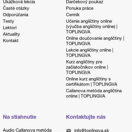
Ukážková lekcia
Darčekový poukaz
Časté otázky
Ponuka práce
Odporúčania
Cenník
Testy
Učenie angličtiny online
(výučba angličtiny online) |
Lektori
TOPLINGVA
Aktuality
Online doučovanie angličtiny |
Kontakt
TOPLINGVA
Lekcie angličtiny online |
TOPLINGVA
Kurz angličtiny pre
začiatočníkov online |
TOPLINGVA
Online kurz angličtiny s
certifikátom | TOPLINGVA
Callanova metóda angličtina
online | TOPLINGVA
Na stiahnutie
Kontaktujte nás
Audio Callanova metóda
info@toplingva.sk